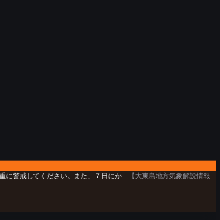
重に警戒してください。また、７日にか…
【大東島地方気象解説情報
©
CARTO
, ©
OpenStreetMap
contributors