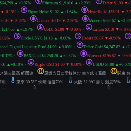
4,798 ▲+0.97%
・
Ethereum $1,910.6 ▲+2.20%
・
Tether $1.00 ▼-0.0
0.13%
・
Figure Heloc $1.02 ▲+1.64%
・
Hyperliquid $55.91 ▼-3.25%
.08 ▼-2.75%
・
Cardano $0.19 ▼-2.36%
・
Monero $363.67 ▲+3.59%
$214.65 ▲+1.97%
・
USD1 $1.00 ▼-0.00%
・
Canton $0.10 ▼-7.84%
・
2%
・
Circle USYC $1.13 ▲+0.00%
・
Hedera $0.07 ▼-0.96%
・
Av
al Digital Liquidity Fund $1.00 ▲0.00%
・
Tether Gold $4,247.82 ▲+2.51
.37%
・
PAX Gold $4,258.26 ▲+2.57%
・
Bittensor $195.87 ▼-0.60%
・
 ▲+0.10%
・
Ripple USD $1.00 ▼-0.00%
・
USDD $1.00 ▲+0.03%
・
去最高 経団連
・
原爆当日に学校休む 生き残り葛藤
・
関東 お盆
・
東京 30.5°C 快晴 湿度70%
・
大阪 32.9°C 曇り 湿度58%
・
札幌
 曇り 湿度79%
・
ニューヨーク 23.9°C 快晴 湿度91%
・
ロンドン 17.0
6°C 快晴 湿度67%
・
[MEDIUM] Traefik CRD IngressRouteTCP ServersTra
・
[HIGH] Nuxt: ハッシュ検証前の Nuxt アイランド エンドポ