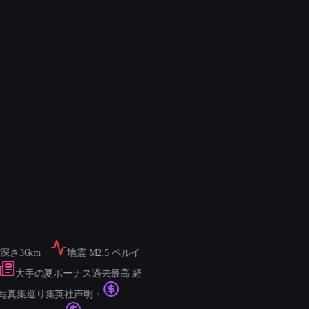
36km
・
地震 M2.5 ペルイ
大手の夏ボーナス過去最高 経
真集巡り集英社声明
・