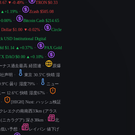
7 ▼-0.49%
・
TRON $0.33
+1.19%
・
Zcash $505.08
00%
・
Bitcoin Cash $214.65
llar $1.00 ▼-0.02%
・
Circle
D Institutional Digital
 $1.14 ▲+0.37%
・
PAX Gold
DAO $0.00 ▲+0.10%
・
ス過去最高 経団連
・
原爆
声明
・
東京 30.5°C 快晴 湿
°C 曇り 湿度79%
・
ニュー
2.6°C 快晴 湿度67%
・
[HIGH] Nuxt: ハッシュ検証
クレエクの南南西33km (アラス
ニカラグア) 深さ38km
・
北
い予想
・
レイバン 値下げ