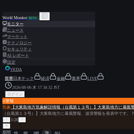
World Monitor
BETA
モニター
ニュース
マーケット
テクノロジー
セキュリティ
AI レポート
設定
VEDA
世界
日本
テック
経済
金融
業界
LIVE
2026-08-06 木 17:34:34 JST
ログイン
警報
気象
【大東島地方気象解説情報（台風第１３号）】大東島地方に暴風
（台風第１３号）】大東島地方に暴風警報、波浪警報を発表中です。
1
/
20
期間
1H
6H
24H
7D
ALL