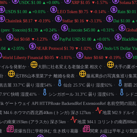
%
・
USDC $1.00 ▲+0.00%
・
XRP $1.05 ▼-1.57%
・
Solana $73.6
USDS $1.00 ▲+0.01%
・
LEO Token $9.75 ▼-0.14%
・
Rain $0.01 ▲
Chainlink $8.17 ▼-0.19%
・
Stellar $0.16 ▼-3.13%
・
Dai $1.00 ▲+0.
ev. Toncoin) $1.39 ▲+0.24%
・
Litecoin $45.00 ▲+0.31%
・
Global Do
Sui $0.68 ▼-1.23%
・
PayPal USD $1.00 ▲+0.01%
・
BlackRock US
4 ▲+2.05%
・
NEAR Protocol $1.70 ▼-1.02%
・
Ondo US Dollar Yield
rld Liberty Financial $0.05 ▼-1.81%
・
Aster $0.60 ▼-0.19%
・
HTX 
ルを発射か
・
大胆に社名変える老舗企業 相次ぐ
・
大手の夏ボーナ
・
元TBS山本里菜アナ 離婚を発表
・
藤嶌果歩の写真集巡り集英社
屋 33.7°C 曇り 湿度54%
・
仙台 25.5°C 曇り 湿度92%
・
那覇 29.9
9°C 快晴 湿度41%
・
シンガポール 31.3°C 曇り 湿度61%
・
シドニー 1
k ゲートウェイ API HTTPRoute BackendRef ExtensionRef 名前空間の混乱
・
4.6 ホウマの西北西40km (トンガ) 深さ127km
・
地震 M2.9 ドルイ 
南東193km (アラスカ) 深さ5km
・
地震 M4.1 コリントの南西88km (
原爆当日に学校休む 生き残り葛藤
・
関東 お盆は平年より気温低