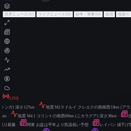
世界ニュース
244
ライブニュース
300
紛争・軍事
300
経済
地震
40
LIVE
ンガ) 深さ127km
・
地震 M2.9 ドルイ クレエクの南南西33km (アラスカ
m
・
地震 M4.1 コリントの南西88km (ニカラグア) 深さ38km
・
北朝
り葛藤
・
関東 お盆は平年より気温低い予想
・
レイバン 値下げ禁