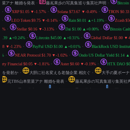
菜アナ 離婚を発表
・
藤嶌果歩の写真集巡り集英社声明
・
Bitcoin $6
XRP $1.05 ▼-1.57%
・
Solana $73.67 ▼-0.49%
・
TRON $0.33 ▼-
LEO Token $9.75 ▼-0.14%
・
Rain $0.01 ▲+1.19%
・
Zcash $505
・
Stellar $0.16 ▼-3.13%
・
Dai $1.00 ▲+0.00%
・
Bitcoin Cash 
.39 ▲+0.24%
・
Litecoin $45.00 ▲+0.31%
・
Global Dollar $1.00 ▼-0.0
 ▼-1.23%
・
PayPal USD $1.00 ▲+0.01%
・
BlackRock USD Institution
・
NEAR Protocol $1.70 ▼-1.02%
・
Ondo US Dollar Yield $1.14 ▲+0
y Financial $0.05 ▼-1.81%
・
Aster $0.60 ▼-0.19%
・
HTX DAO $0.00
発射か
・
大胆に社名変える老舗企業 相次ぐ
・
大手の夏ボーナス過
元TBS山本里菜アナ 離婚を発表
・
藤嶌果歩の写真集巡り集英社声明
3.7°C 曇り 湿度54%
・
仙台 25.5°C 曇り 湿度92%
・
那覇 29.9°C
 快晴 湿度41%
・
シンガポール 31.3°C 曇り 湿度61%
・
シドニー 12.
fik ゲートウェイ API HTTPRoute BackendRef ExtensionRef 名前空間の混乱
AI レポート
2026/6/2 00:00