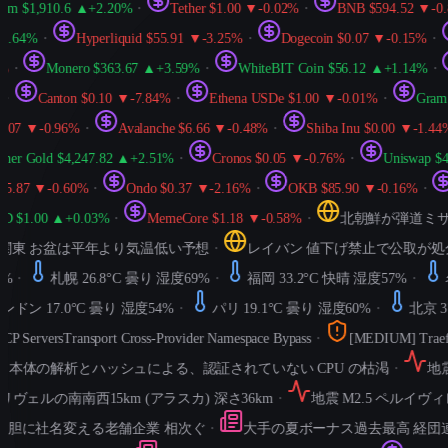
 $1,910.6 ▲+2.20%
・
Tether $1.00 ▼-0.02%
・
BNB $594.52 ▼-0.86
64%
・
Hyperliquid $55.91 ▼-3.25%
・
Dogecoin $0.07 ▼-0.15%
・
・
Monero $363.67 ▲+3.59%
・
WhiteBIT Coin $56.12 ▲+1.14%
・
Canton $0.10 ▼-7.84%
・
Ethena USDe $1.00 ▼-0.01%
・
Gram (pr
7 ▼-0.96%
・
Avalanche $6.66 ▼-0.48%
・
Shiba Inu $0.00 ▼-1.44%
・
r Gold $4,247.82 ▲+2.51%
・
Cronos $0.05 ▼-0.76%
・
Uniswap $4.0
.87 ▼-0.60%
・
Ondo $0.37 ▼-2.16%
・
OKB $85.90 ▼-0.16%
・
Wo
1.00 ▲+0.03%
・
MemeCore $1.18 ▼-0.58%
・
北朝鮮が弾道ミサイ
東 お盆は平年より気温低い予想
・
レイバン 値下げ禁止で公取が処分
・
札幌 26.8°C 曇り 湿度69%
・
福岡 33.2°C 快晴 湿度57%
・
名古
ン 17.0°C 曇り 湿度54%
・
パリ 19.1°C 曇り 湿度60%
・
北京 37.
erversTransport Cross-Provider Namespace Bypass
・
[MEDIUM] Traefi
ト本体の解析とハッシュによる、認証されていない CPU の枯渇
・
地震 M
ヴェルの南南西15km (アラスカ) 深さ36km
・
地震 M2.5 ペルイヴィレの
に社名変える老舗企業 相次ぐ
・
大手の夏ボーナス過去最高 経団連
・