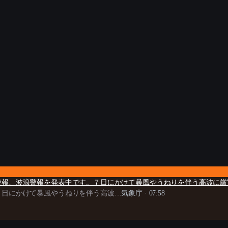
警報、波浪警報を発表中です。７日にかけて暴風やうねりを伴う高波に厳
７日にかけて暴風やうねりを伴う高波…
気象庁
·
07:58