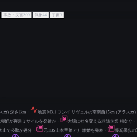
事故・災害
300
気象
44
宇宙
9
) 深さ1km
・
地震 M3.1 フンイ リヴェルの南南西15km (アラスカ) 深さ
鮮が弾道ミサイルを発射か
・
大胆に社名変える老舗企業 相次ぐ
・
止で公取が処分
・
元TBS山本里菜アナ 離婚を発表
・
藤嶌果歩の写