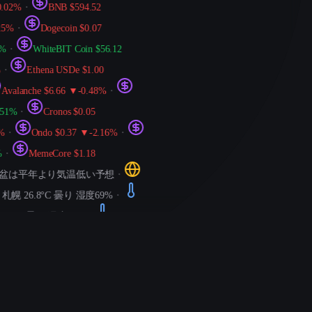
2%
・
BNB $594.52
・
Dogecoin $0.07
・
WhiteBIT Coin $56.12
Ethena USDe $1.00
alanche $6.66 ▼-0.48%
・
%
・
Cronos $0.05
Ondo $0.37 ▼-2.16%
・
MemeCore $1.18
は平年より気温低い予想
・
 26.8°C 曇り 湿度69%
・
°C 曇り 湿度54%
・
パリ
nsport Cross-Provider
イント本体の解析とハッシュによる、